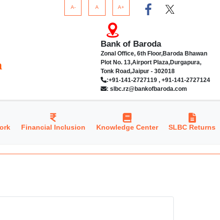
A-
A
A+
Bank of Baroda
Zonal Office, 6th Floor,Baroda Bhawan
Plot No. 13,Airport Plaza,Durgapura,
Tonk Road,Jaipur - 302018
:+91-141-2727119 , +91-141-2727124
: slbc.rz@bankofbaroda.com
ork
Financial Inclusion
Knowledge Center
SLBC Returns