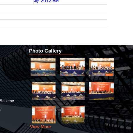
जून 2012 तक
Photo Gallery
 Scheme
n
View More