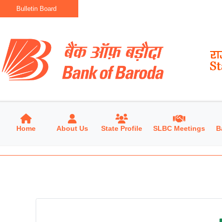
Bulletin Board
Home
About Us
State Profile
SLBC Meetings
B